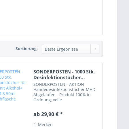
Sortierung:
SONDERPOSTEN - 1000 Stk.
Desinfektionstücher...
SONDERPOSTEN - AKTION
Händedesinfektionstücher MHD
Abgelaufen - Produkt 100% in
Ordnung, volle
Desinfektionswirkung Breites
WIrkungsspektrum - bakterizid,
ab 29,90 € *
funguzid, begrenzt viruzid (inkl.
HIV, HBV, HCV, Influenza Viren)
Merken
nach DVV und RKI...