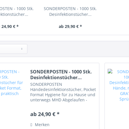
STEN - 1000 Stk.
SONDERPOSTEN - 1000 Stk.
ktionstücher...
Desinfektionstücher...
 24,90 € *
ab 29,90 € *
SONDERPOSTEN - 1000 Stk.
Desinfektionstücher...
SONDERPOSTEN
Händedesinfektionstücher, Pocket
Format Hygiene für zu Hause und
unterwegs MHD Abgelaufen -
Produkt 100% in Ordnung, volle
Desinfektionswirkung Breites
ab 24,90 € *
WIrkungsspektrum - bakterizid,
funguzid, begrenzt viruzid (inkl.
Merken
HIV,...